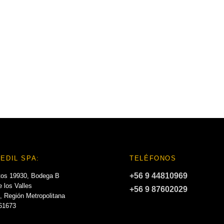
EDIL SPA:
TELÉFONOS
+56 9 44810969
tos 19930, Bodega B
 los Valles
+56 9 87602029
, Región Metropolitana
061673