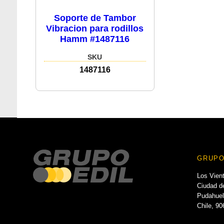
Soporte de Tambor
Vibracion para rodillos
Hamm #1487116
SKU
1487116
GRUPO
Los Vien
Ciudad de
Pudahuel
Chile, 9