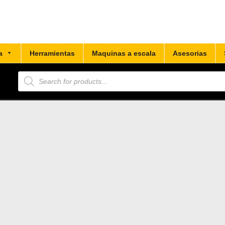
a
Herramientas
Maquinas a escala
Asesorias
Búsqueda
de
productos