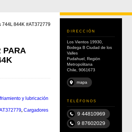
res 744L 844K #AT372779
DIRECCIÓN
Los Vientos 19930,
Bodega B Ciudad de los
R PARA
Valles
44K
Pudahuel, Región
Metropolitana
Chile, 9061673
mapa
riamiento y lubricación
TELÉFONOS
AT372779
,
Cargadores
9 44810969
9 87602029