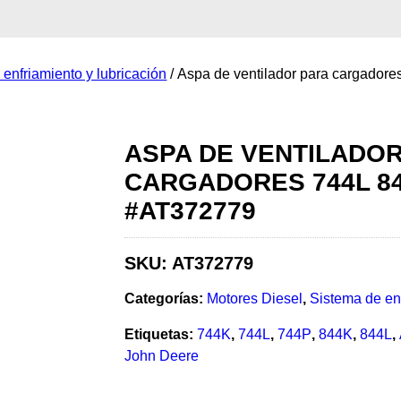
enfriamiento y lubricación
/ Aspa de ventilador para cargado
ASPA DE VENTILADO
CARGADORES 744L 8
#AT372779
SKU:
AT372779
Categorías:
Motores Diesel
,
Sistema de enf
Etiquetas:
744K
,
744L
,
744P
,
844K
,
844L
,
John Deere