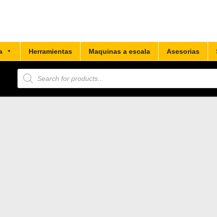
a
Herramientas
Maquinas a escala
Asesorias
Búsqueda
de
productos