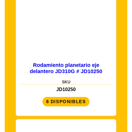
Rodamiento planetario eje
delantero JD310G # JD10250
SKU
JD10250
6 DISPONIBLES