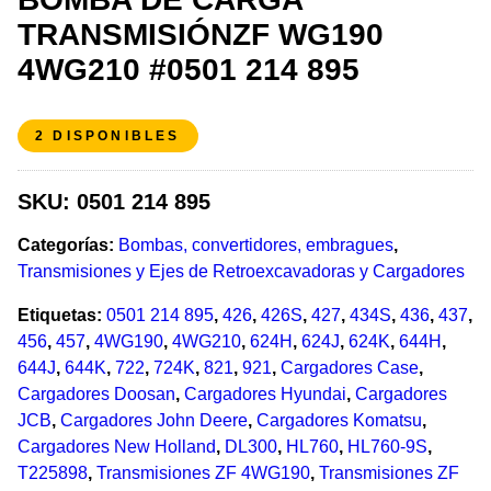
TRANSMISIÓNZF WG190
4WG210 #0501 214 895
2 DISPONIBLES
SKU:
0501 214 895
Categorías:
Bombas, convertidores, embragues
,
Transmisiones y Ejes de Retroexcavadoras y Cargadores
Etiquetas:
0501 214 895
,
426
,
426S
,
427
,
434S
,
436
,
437
,
456
,
457
,
4WG190
,
4WG210
,
624H
,
624J
,
624K
,
644H
,
644J
,
644K
,
722
,
724K
,
821
,
921
,
Cargadores Case
,
Cargadores Doosan
,
Cargadores Hyundai
,
Cargadores
JCB
,
Cargadores John Deere
,
Cargadores Komatsu
,
Cargadores New Holland
,
DL300
,
HL760
,
HL760-9S
,
T225898
,
Transmisiones ZF 4WG190
,
Transmisiones ZF