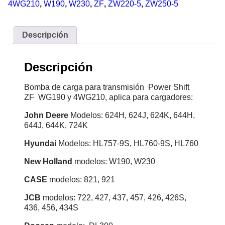
4WG210
,
W190
,
W230
,
ZF
,
ZW220-5
,
ZW250-5
Descripción
Descripción
Bomba de carga para transmisión Power Shift
ZF WG190 y 4WG210, aplica para cargadores:
John Deere
Modelos:
624H, 624J, 624K, 644H,
644J, 644K, 724K
Hyundai
Modelos: HL757-9S, HL760-9S, HL760
New Holland
modelos: W190, W230
CASE
modelos: 821, 921
JCB
modelos: 722, 427, 437, 457, 426, 426S,
436, 456, 434S