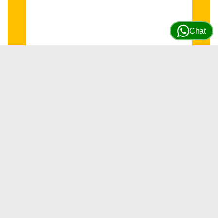
Chat
Conector sensor presion sistema
Hidraulico JD Hitachi #4621797
SKU
4621797