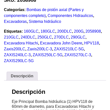
Categorías:
Bombas de pistón axial (Partes y
componentes completo)
,
Componentes Hidraulicos
,
Excavadoras
,
Sistema hidráulico
Etiquetas:
160GLC
,
180GLC
,
200DLC
,
200G
,
2058908
,
210GLC
,
240DLC
,
250GLC
,
270DLC
,
290GLC
,
Excavadora Hitachi
,
Excavadora John Deere
,
HPV118
,
Zaxis200LC
,
Zaxis200LC-3
,
ZAXIS210LC-5G
,
ZAXIS240LC-3
,
ZAXIS250LC-5G
,
ZAXIS270LC-3
,
ZAXIS290LC-5G
Descripción
Descripción
Eje Principal Bomba hidráulica (1) HPV118 de
60mm de diametro, para Excavadoras Hitachi y