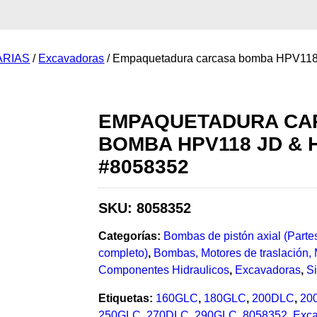
ARIAS
/
Excavadoras
/ Empaquetadura carcasa bomba HPV118
EMPAQUETADURA CA
BOMBA HPV118 JD & H
#8058352
SKU:
8058352
Categorías:
Bombas de pistón axial (Part
completo)
,
Bombas, Motores de traslación, 
Componentes Hidraulicos
,
Excavadoras
,
Si
Etiquetas:
160GLC
,
180GLC
,
200DLC
,
20
250GLC
,
270DLC
,
290GLC
,
8058352
,
Exca