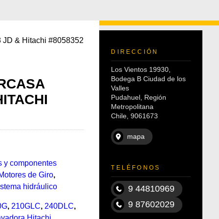
 JD & Hitachi #8058352
DIRECCIÓN
Los Vientos 19930,
Bodega B Ciudad de los
RCASA
Valles
ITACHI
Pudahuel, Región
Metropolitana
Chile, 9061673
mapa
es y componentes
TELÉFONOS
Motores de Giro
,
stema hidráulico
9 44810969
9 87602029
0G
,
210GLC
,
240DLC
,
vadora Hitachi
,