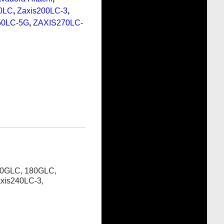
0LC
,
Zaxis200LC-3
,
50LC-5G
,
ZAXIS270LC-
160GLC, 180GLC,
xis240LC-3,