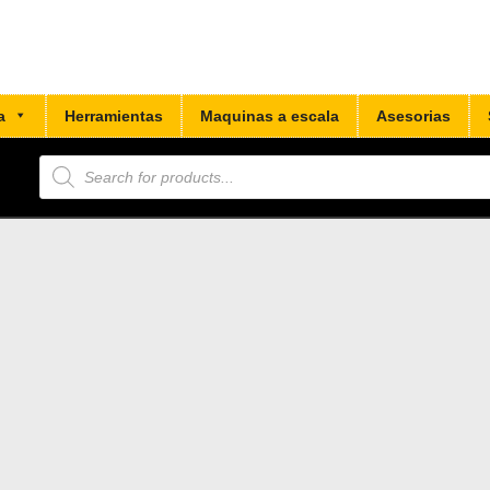
a
Herramientas
Maquinas a escala
Asesorias
Búsqueda
de
productos