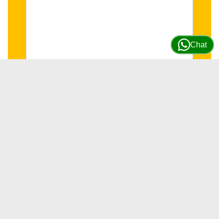
Chat
Kit de sello para Ajuste de
transmision ZG 4WG90
SKU
6 DISPONIBLES