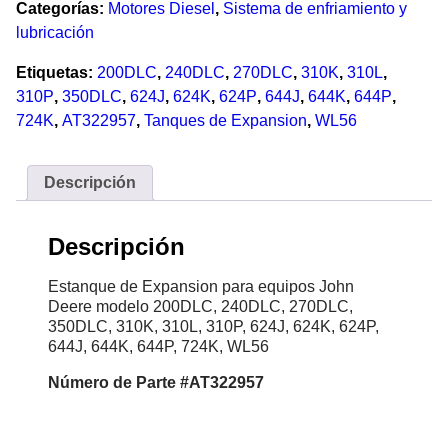
Categorías:
Motores Diesel
,
Sistema de enfriamiento y
lubricación
Etiquetas:
200DLC
,
240DLC
,
270DLC
,
310K
,
310L
,
310P
,
350DLC
,
624J
,
624K
,
624P
,
644J
,
644K
,
644P
,
724K
,
AT322957
,
Tanques de Expansion
,
WL56
Descripción
Descripción
Estanque de Expansion para equipos John
Deere modelo 200DLC, 240DLC, 270DLC,
350DLC, 310K, 310L, 310P, 624J, 624K, 624P,
644J, 644K, 644P, 724K, WL56
Número de Parte #AT322957