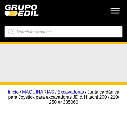
Búsqueda
de
productos
Inicio
/
MAQUINARIAS
/
Excavadoras
/ Junta cardánica
para Joystick para excavadoras JD & Hitachi 200 / 210/
250 #4335060