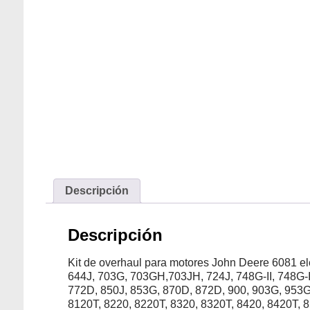
Descripción
Descripción
Kit de overhaul para motores John Deere 6081 e
644J, 703G, 703GH,703JH, 724J, 748G-II, 748G-
772D, 850J, 853G, 870D, 872D, 900, 903G, 953G
8120T, 8220, 8220T, 8320, 8320T, 8420, 8420T, 8