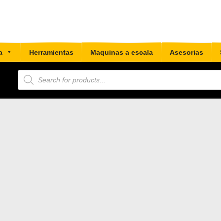
a
Herramientas
Maquinas a escala
Asesorias
Búsqueda
de
productos