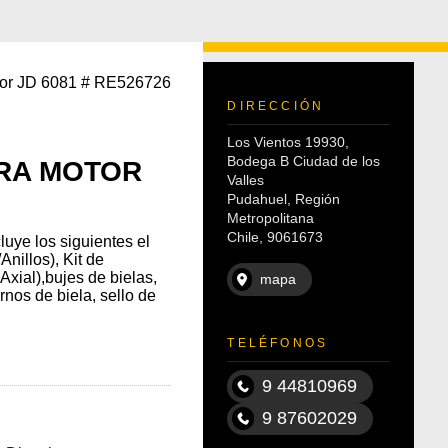
otor JD 6081 # RE526726
DIRECCIÓN
Los Vientos 19930,
Bodega B Ciudad de los
ARA MOTOR
Valles
Pudahuel, Región
Metropolitana
Chile, 9061673
uye los siguientes el
nillos), Kit de
xial),bujes de bielas,
mapa
rnos de biela, sello de
TELÉFONOS
9 44810969
9 87602029