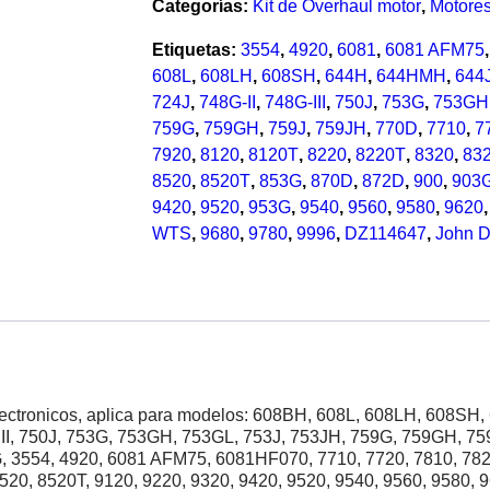
Categorías:
Kit de Overhaul motor
,
Motores
Etiquetas:
3554
,
4920
,
6081
,
6081 AFM75
608L
,
608LH
,
608SH
,
644H
,
644HMH
,
644
724J
,
748G-II
,
748G-III
,
750J
,
753G
,
753GH
759G
,
759GH
,
759J
,
759JH
,
770D
,
7710
,
7
7920
,
8120
,
8120T
,
8220
,
8220T
,
8320
,
83
8520
,
8520T
,
853G
,
870D
,
872D
,
900
,
903
9420
,
9520
,
953G
,
9540
,
9560
,
9580
,
9620
WTS
,
9680
,
9780
,
9996
,
DZ114647
,
John D
lectronicos, aplica para modelos: 608BH, 608L, 608LH, 608SH
III, 750J, 753G, 753GH, 753GL, 753J, 753JH, 759G, 759GH, 75
, 3554, 4920, 6081 AFM75, 6081HF070, 7710, 7720, 7810, 782
520, 8520T, 9120, 9220, 9320, 9420, 9520, 9540, 9560, 9580, 9