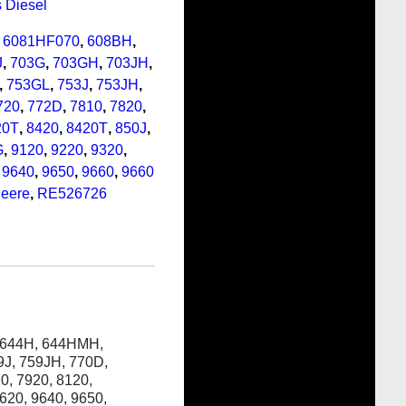
 Diesel
,
6081HF070
,
608BH
,
J
,
703G
,
703GH
,
703JH
,
,
753GL
,
753J
,
753JH
,
720
,
772D
,
7810
,
7820
,
20T
,
8420
,
8420T
,
850J
,
G
,
9120
,
9220
,
9320
,
,
9640
,
9650
,
9660
,
9660
eere
,
RE526726
, 644H, 644HMH,
9J, 759JH, 770D,
0, 7920, 8120,
620, 9640, 9650,