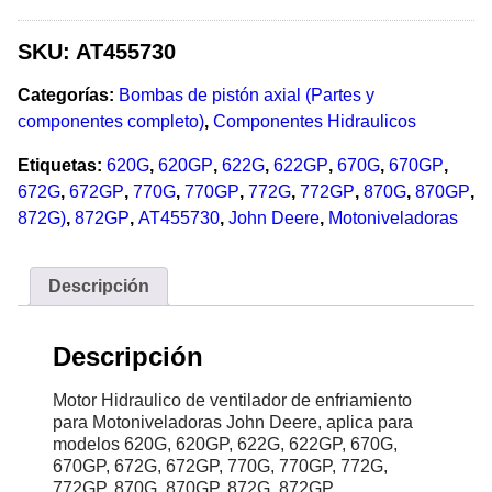
SKU:
AT455730
Categorías:
Bombas de pistón axial (Partes y
componentes completo)
,
Componentes Hidraulicos
Etiquetas:
620G
,
620GP
,
622G
,
622GP
,
670G
,
670GP
,
672G
,
672GP
,
770G
,
770GP
,
772G
,
772GP
,
870G
,
870GP
,
872G)
,
872GP
,
AT455730
,
John Deere
,
Motoniveladoras
Descripción
Descripción
Motor Hidraulico de ventilador de enfriamiento
para Motoniveladoras John Deere, aplica para
modelos 620G, 620GP, 622G, 622GP, 670G,
670GP, 672G, 672GP, 770G, 770GP, 772G,
772GP, 870G, 870GP, 872G, 872GP.