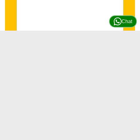
Chat
Reten Cigüeñal Delantero motor JD
4045/6068 #DZ111671
SKU
DZ111671
4 DISPONIBLES