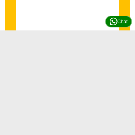
Chat
Inyectores Electrónicos para
motores JD 6090 #DZ100221
SKU
DZ100221
12 DISPONIBLES