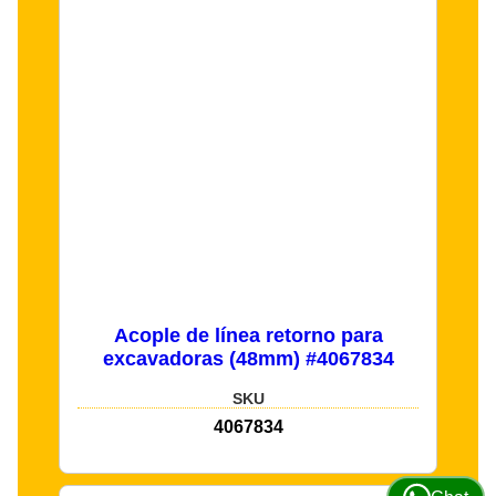
Acople de línea retorno para
excavadoras (48mm) #4067834
SKU
4067834