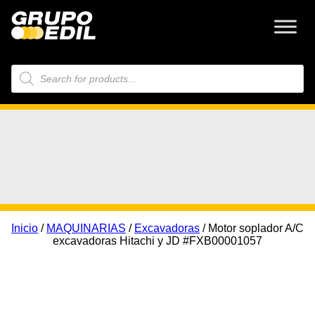
Búsqueda
de
productos
Inicio
/
MAQUINARIAS
/
Excavadoras
/ Motor soplador A/C
excavadoras Hitachi y JD #FXB00001057