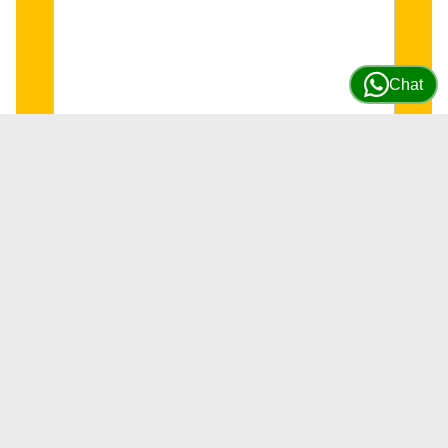
Chat
Juego de Anillos de Pistón para
motor JD 4045/6068 #RE524453
SKU
RE524453
4 DISPONIBLES