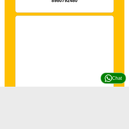
8980792480
Chat
Motor Isuzu Modelo 4HK1-SA02
(Para Excavadoras Hitachi)