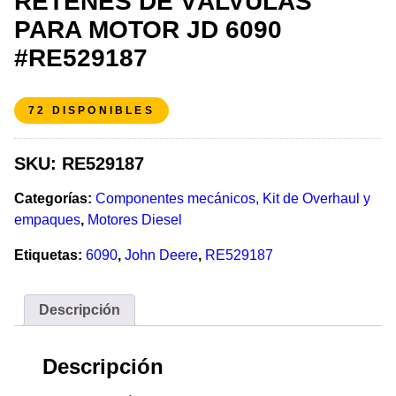
RETENES DE VÁLVULAS
PARA MOTOR JD 6090
#RE529187
72 DISPONIBLES
SKU:
RE529187
Categorías:
Componentes mecánicos, Kit de Overhaul y
empaques
,
Motores Diesel
Etiquetas:
6090
,
John Deere
,
RE529187
Descripción
Descripción