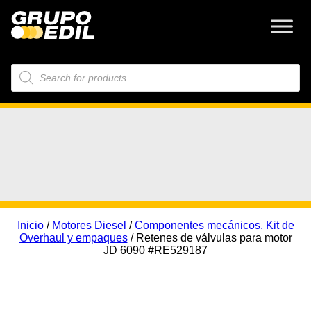
Búsqueda
de
productos
Inicio
/
Motores Diesel
/
Componentes mecánicos, Kit de
Overhaul y empaques
/ Retenes de válvulas para motor
JD 6090 #RE529187