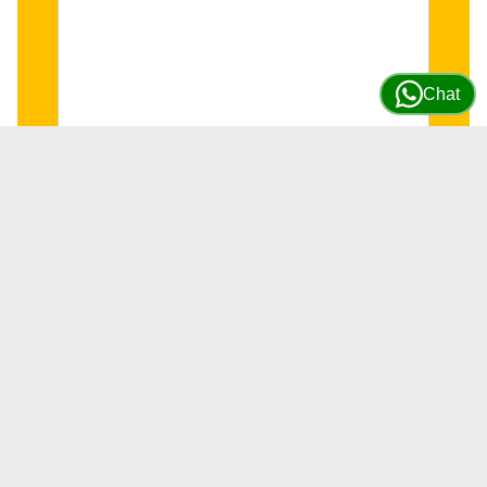
Chat
Válvula Escape para motor JD 6090
#R520224
SKU
R520224
52 DISPONIBLES