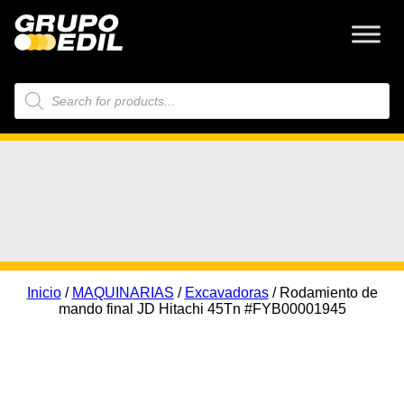
Búsqueda
de
productos
Inicio
/
MAQUINARIAS
/
Excavadoras
/ Rodamiento de
mando final JD Hitachi 45Tn #FYB00001945