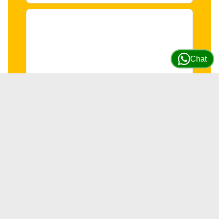
Chat
Placa retenedora motor de Giro JD
& Hitachi #0788806
SKU