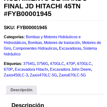
FINAL JD HITACHI 45TN
#FYB00001945
SKU:
FYB00001945
Categorías:
Bombas y Motores Hidráulicos e
Hidrostáticos
,
Bombas, Motores de traslación, Motores de
Giro
,
Componentes Hidraulicos
,
Excavadoras
,
Sistema
hidráulico
Etiquetas:
3754G
,
3756G
,
470GLC
,
470P
,
670GLC
,
670P
,
Excavadora Hitachi
,
Excavadora John Deere
,
Zaxis450LC-3
,
Zaxis470LC-5G
,
Zaxis670LC-5G
Descripción
Descripción