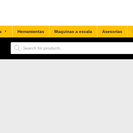
a
Herramientas
Maquinas a escala
Asesorias
Búsqueda
de
productos