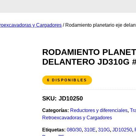
troexcavadoras y Cargadores
/ Rodamiento planetario eje del
RODAMIENTO PLANET
DELANTERO JD310G #
6 DISPONIBLES
SKU:
JD10250
Categorías:
Reductores y diferenciales
,
Tr
Retroexcavadoras y Cargadores
Etiquetas:
080/30
,
310E
,
310G
,
JD10250
,