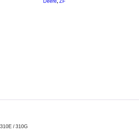
Deere
,
ZF
 310E / 310G