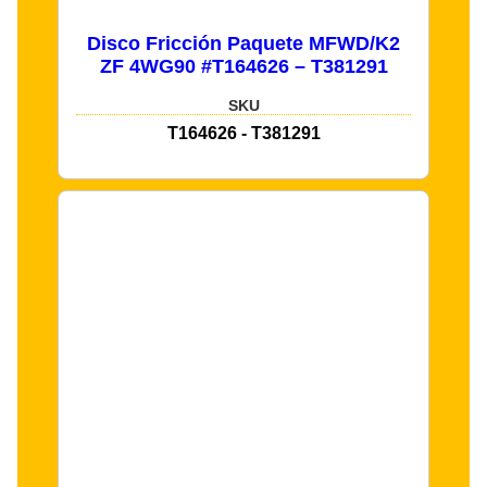
Disco Fricción Paquete MFWD/K2
ZF 4WG90 #T164626 – T381291
SKU
T164626 - T381291