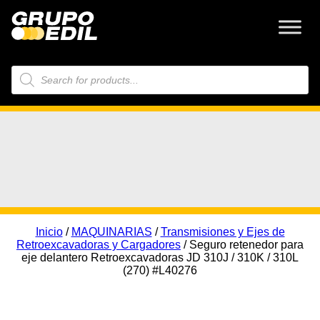
Búsqueda
de
productos
Inicio
/
MAQUINARIAS
/
Transmisiones y Ejes de
Retroexcavadoras y Cargadores
/ Seguro retenedor para
eje delantero Retroexcavadoras JD 310J / 310K / 310L
(270) #L40276