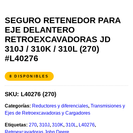
SEGURO RETENEDOR PARA
EJE DELANTERO
RETROEXCAVADORAS JD
310J / 310K / 310L (270)
#L40276
8 DISPONIBLES
SKU:
L40276 (270)
Categorías:
Reductores y diferenciales
,
Transmisiones y
Ejes de Retroexcavadoras y Cargadores
Etiquetas:
270
,
310J
,
310K
,
310L
,
L40276
,
Retroexcavadoras John Deere