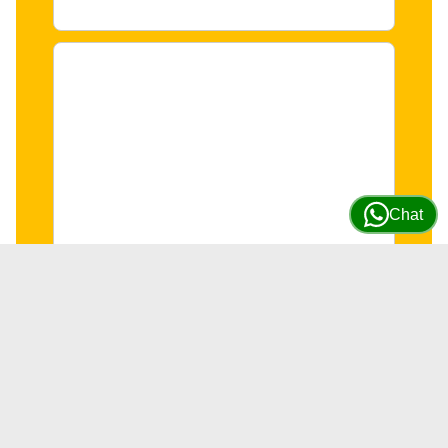
Chat
Válvula de control succión SCV
Isuzu 4HK1/6HK1 #8980436870