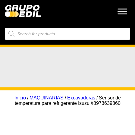
Búsqueda
de
productos
Inicio
/
MAQUINARIAS
/
Excavadoras
/ Sensor de
temperatura para refrigerante Isuzu #8973639360