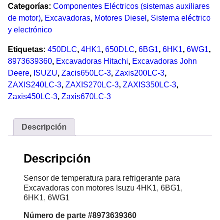
Categorías:
Componentes Eléctricos (sistemas auxiliares
de motor)
,
Excavadoras
,
Motores Diesel
,
Sistema eléctrico
y electrónico
Etiquetas:
450DLC
,
4HK1
,
650DLC
,
6BG1
,
6HK1
,
6WG1
,
8973639360
,
Excavadoras Hitachi
,
Excavadoras John
Deere
,
ISUZU
,
Zacis650LC-3
,
Zaxis200LC-3
,
ZAXIS240LC-3
,
ZAXIS270LC-3
,
ZAXIS350LC-3
,
Zaxis450LC-3
,
Zaxis670LC-3
Descripción
Descripción
Sensor de temperatura para refrigerante para
Excavadoras con motores Isuzu 4HK1, 6BG1,
6HK1, 6WG1
Número de parte #8973639360