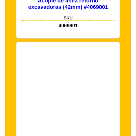
Acople de línea retorno
excavadoras (42mm) #4069801
SKU
4069801