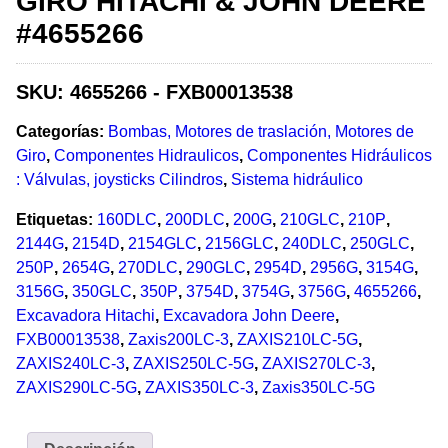
GIRO HITACHI & JOHN DEERE
#4655266
SKU:
4655266 - FXB00013538
Categorías:
Bombas, Motores de traslación, Motores de
Giro
,
Componentes Hidraulicos
,
Componentes Hidráulicos
: Válvulas, joysticks Cilindros
,
Sistema hidráulico
Etiquetas:
160DLC
,
200DLC
,
200G
,
210GLC
,
210P
,
2144G
,
2154D
,
2154GLC
,
2156GLC
,
240DLC
,
250GLC
,
250P
,
2654G
,
270DLC
,
290GLC
,
2954D
,
2956G
,
3154G
,
3156G
,
350GLC
,
350P
,
3754D
,
3754G
,
3756G
,
4655266
,
Excavadora Hitachi
,
Excavadora John Deere
,
FXB00013538
,
Zaxis200LC-3
,
ZAXIS210LC-5G
,
ZAXIS240LC-3
,
ZAXIS250LC-5G
,
ZAXIS270LC-3
,
ZAXIS290LC-5G
,
ZAXIS350LC-3
,
Zaxis350LC-5G