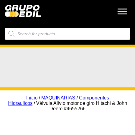
Búsqueda
de
productos
Inicio
/
MAQUINARIAS
/
Componentes
Hidraulicos
/ Válvula Alivio motor de giro Hitachi & John
Deere #4655266