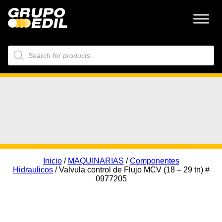
Búsqueda
de
productos
Inicio
/
MAQUINARIAS
/
Componentes
Hidraulicos
/ Valvula control de Flujo MCV (18 – 29 tn) #
0977205