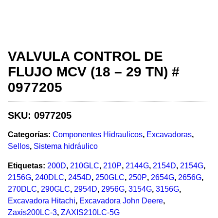
VALVULA CONTROL DE
FLUJO MCV (18 – 29 TN) #
0977205
SKU:
0977205
Categorías:
Componentes Hidraulicos
,
Excavadoras
,
Sellos
,
Sistema hidráulico
Etiquetas:
200D
,
210GLC
,
210P
,
2144G
,
2154D
,
2154G
,
2156G
,
240DLC
,
2454D
,
250GLC
,
250P
,
2654G
,
2656G
,
270DLC
,
290GLC
,
2954D
,
2956G
,
3154G
,
3156G
,
Excavadora Hitachi
,
Excavadora John Deere
,
Zaxis200LC-3
,
ZAXIS210LC-5G