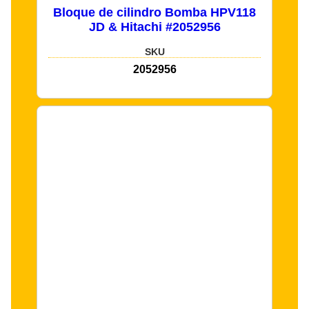
Bloque de cilindro Bomba HPV118
JD & Hitachi #2052956
SKU
2052956