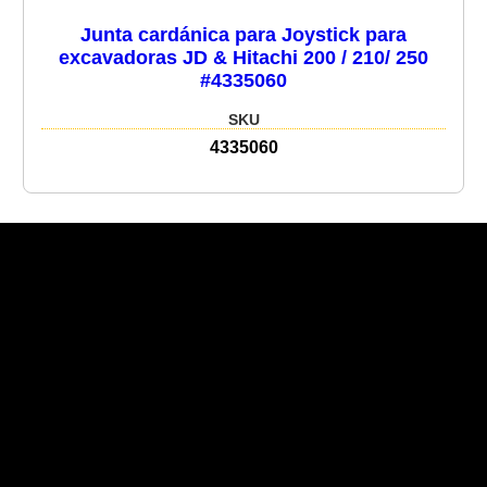
Junta cardánica para Joystick para
excavadoras JD & Hitachi 200 / 210/ 250
#4335060
SKU
4335060
Recent Posts
Recent Comments
No hay comentarios que mostrar.
No hay archivos que mostrar.
Categories
No hay categorías