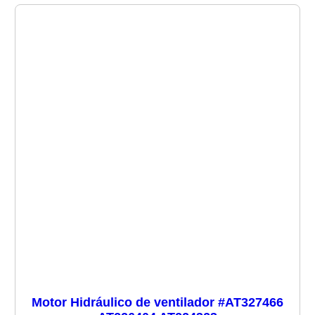
Motor Hidráulico de ventilador #AT327466