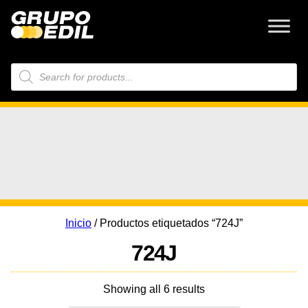
Búsqueda
de
productos
Inicio
/ Productos etiquetados “724J”
724J
Showing all 6 results