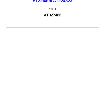
AT226404 AT224323
SKU
AT327466