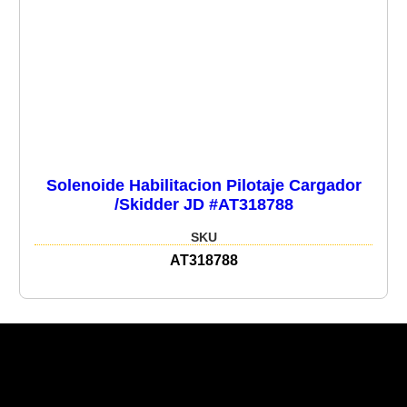
Solenoide Habilitacion Pilotaje Cargador
/Skidder JD #AT318788
SKU
AT318788
Recent Posts