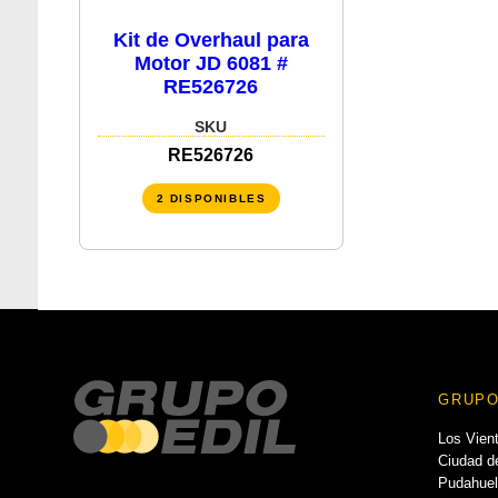
Kit de Overhaul para
Motor JD 6081 #
RE526726
SKU
RE526726
2 DISPONIBLES
GRUPO
Los Vien
Ciudad de
Pudahuel