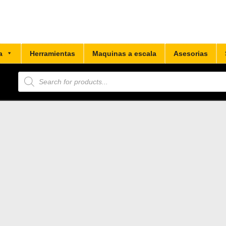
a
Herramientas
Maquinas a escala
Asesorias
Búsqueda
de
productos