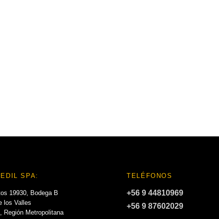
EDIL SPA:
TELÉFONOS
+56 9 44810969
tos 19930, Bodega B
 los Valles
+56 9 87602029
, Región Metropolitana