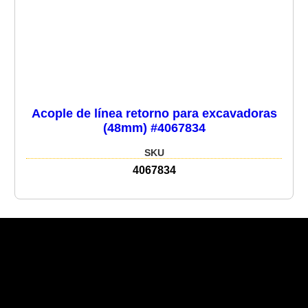
Acople de línea retorno para excavadoras
(48mm) #4067834
SKU
4067834
Recent Posts
Recent Comments