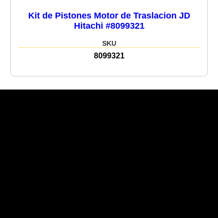
Kit de Pistones Motor de Traslacion JD
Hitachi #8099321
SKU
8099321
Recent Posts
Recent Comments
No hay comentarios que mostrar.
No hay archivos que mostrar.
Categories
No hay categorías